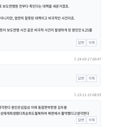
으로 보도연맹원 전부다 죽인다는 대책을 세운거겠죠.
아니지만, 엄연히 잘못된 대책이고 비극적인 사건이죠.
이 보도연맹 사건 같은 비극적 사건이 발생하게 된 원인인 6.25를
답변
삭제
24-03-17 00:47
답변
삭제
23-11-15 08:55
각한다 원인은김일성 이에 동참한박헌영 김두봉
김일성에게희생됐다최승희도월북하여 북한에서 활약했다고생각한다
답변
삭제