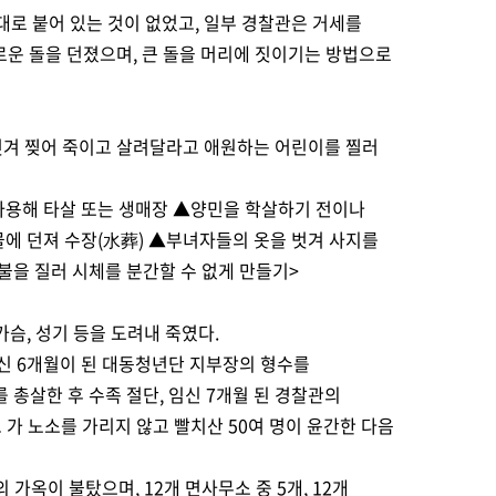
대로 붙어 있는 것이 없었고, 일부 경찰관은 거세를
로운 돌을 던졌으며, 큰 돌을 머리에 짓이기는 방법으로
 벗겨 찢어 죽이고 살려달라고 애원하는 어린이를 찔러
 사용해 타살 또는 생매장 ▲양민을 학살하기 전이나
물에 던져 수장(水葬) ▲부녀자들의 옷을 벗겨 사지를
불을 질러 시체를 분간할 수 없게 만들기>
가슴, 성기 등을 도려내 죽였다.
임신 6개월이 된 대동청년단 지부장의 형수를
 총살한 후 수족 절단, 임신 7개월 된 경찰관의
가 노소를 가리지 않고 빨치산 50여 명이 윤간한 다음
 가옥이 불탔으며, 12개 면사무소 중 5개, 12개