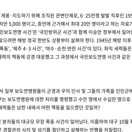
 계몽·지도하기 위해 조직된 관변단체로, 6·25전쟁 발발 직후인 1
 5,000 명이고, 증언에 근거해서 최대 20만 명이라고 하는 자료가
국민보도연맹 사건’은 ‘국민방위군 사건’과 함께 이승만 정부에서 일어
으려면 해방 정국 한반도 상황부터 살펴야 한다. 1945년 해방 이
 폭동’, ‘제주 4·3 사건’, ‘여수·순천 반란 사건’이 있다. 좌익 세
세력의 책동에 강경 대응했고 그 과정에서 국민보도연맹 사건과 같은 
인
역에서 일부 보도연맹원들이 군경과 우익 인사 및 그들의 가족을 인민군
정부는 보도연맹원에 대한 처리를 명령했고 수만 명에서 수십만 명으로
 세력들은 남한 내에서 어떤 책동을 일으켰던 것일까?
용공 분자들의 대규모 무장 폭동 사건이 일어났다. 이름하여 대구 10월
은 경찰관의 사지 및 성기를 절단하고 살해하는 만행을 저질렀다.