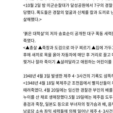
<10월 2일 밤 미군순찰대가 달성공원에서 7구의 경
당했다. 폭도들은 경찰의 얼굴과 신체를 칼과 도끼로 
살해했다.>
‘붉은 대학살’의 저자 송효순이 공개한 대구 폭동 세
죽였다.
<▲총살 ▲죽창과 도검으로 마구 찌르기 ▲집에 가두고
후에 새끼로 목을 옭아 자동차에 매단 후 거리로 끌고
찢거나 잘라 죽이기 ▲살려달라고 애원하는 어린이를 총
1948년 4월 3일 발생한 제주 4·3사건의 기록도 섬
<1948년 4월 18일 북제주군 조천읍에서 빨치산들이
때려죽였다. 4월 20일에는 임신한 경찰관 부인의 배를
누이를 산 채로 생매장했다.5월 19일에는 제주읍 도
총검과 죽창, 일본도 등으로 부녀자의 젖가슴과 배, 음
남로당 소속 좌익 세력들에 의해 일어난 제주 4·3사건으로