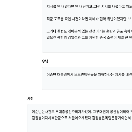
지시를 안 내렸다면 안 내린거고..그런 지시를 내렸다고 쳐
적군 포로를 죽인 사건이라면 제네바 협약 위반이겠지만, 
그러나 한번도 겪어본적 없는 전쟁이라는 혼란과 공포 속에서
일으킨 북한의 김일성과 그를 지원한 중국 소련이 제일 큰 
우남
이승만 대통령께서 보도연맹원들을 처형하라는 지시를 내렸
서천
여순반란사건도 부대중공산주의자가있어. 그부대원이 공산당이되어 
김원봉이다시북한군으로 처들어오게됐다 김원봉은독립운동가이면서 