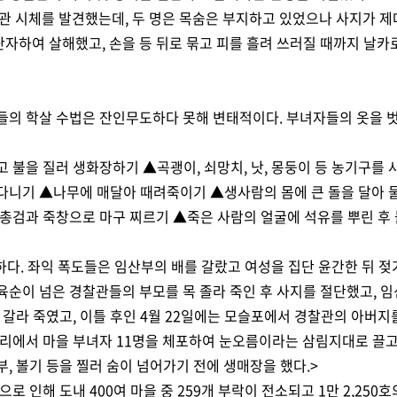
찰관 시체를 발견했는데, 두 명은 목숨은 부지하고 있었으나 사지가 제
난자하여 살해했고, 손을 등 뒤로 묶고 피를 흘려 쓰러질 때까지 날카
력들의 학살 수법은 잔인무도하다 못해 변태적이다. 부녀자들의 옷을
 불을 질러 생화장하기 ▲곡괭이, 쇠망치, 낫, 몽둥이 등 농기구를
 다니기 ▲나무에 매달아 때려죽이기 ▲생사람의 몸에 큰 돌을 달아 
검과 죽창으로 마구 찌르기 ▲죽은 사람의 얼굴에 석유를 뿌린 후 
뜩하다. 좌익 폭도들은 임산부의 배를 갈랐고 여성을 집단 윤간한 뒤 젖
 육순이 넘은 경찰관들의 부모를 목 졸라 죽인 후 사지를 절단했고, 
 갈라 죽였고, 이틀 후인 4월 22일에는 모슬포에서 경찰관의 아버지를
두리에서 마을 부녀자 11명을 체포하여 눈오름이라는 삼림지대로 끌고 
부, 볼기 등을 찔러 숨이 넘어가기 전에 생매장을 했다.>
 인해 도내 400여 마을 중 259개 부락이 전소되고 1만 2,250호의