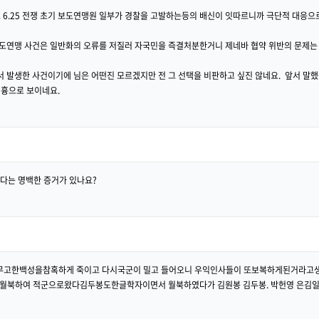
도 6.25 전쟁 초기 보도연맹원 일부가 경찰을 고발하는등의 배신이 잇따르니까 극단적 대응
보도연맹 사건은 일반화의 오류를 저질러 자국민을 즉결처분한거니 제네바 협약 위반의 문제는 
 발생한 사건이기에 님은 어떤진 모르겠지만 전 그 선택을 비판하고 싶진 않네요. 앞서 말했듯
원흉으로 보이네요.
다는 명백한 증거가 있나요?
무고한백성을참혹하게 죽이고 다시국군이 밀고 들어오니 우익인사들이 또보복하게된거라고생
월북하여 적군으로왔다김두봉도한글학자이면서 월북하였다가 김원봉 김두봉. 박헌영 은