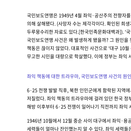
국민보도연맹은 1949년 4월 좌익·공산주의 전향자를
의해 살해됐다. (
사망자 수는 제각각이다. 확인된 희생자만
두루뭉수리한 자료도 있다.[한국민족문화대백과]).
‘
국민보도연맹 사건은 왜 발생하게 됐을까? 그 원인을 찾
책동은 끊이지 않았다. 대표적인 사건으로 ‘대구
10월
무고한 시민을 대량으로 학살했다. 이에 정부는 좌익 
좌익 책동에 대한 트라우마, 국민보도연맹 사건의 원
6·25 전쟁 발발 직후, 북한 인민군에게 함락된 지
저질렀다. 좌익 책동의 트라우마에 걸려 있던 한국 
해방 이후부터 6·25 전쟁이 일어나기 직전까지 좌익
1946년 10월에서 12월 중순 사이 대구에서 좌익·
세력들이 얼마나 잔인했는지 알 수 있다. 좌익 세력들