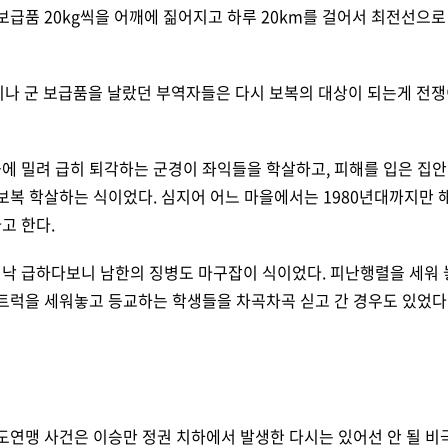
보급품 20kg씩을 어깨에 짊어지고 하루 20km를 걸어서 최전선으로
군 보급품을 날랐던 부역자들은 다시 보복의 대상이 되는게 전쟁이다
군에 밀려 급히 퇴각하는 군경이 좌익들을 학살하고, 피해를 입은 집
보복 학살하는 식이었다. 심지어 어느 마을에서는 1980년대까지만 해
고 한다.
워낙 급하다보니 남한의 징병도 마구잡이 식이었다. 피난행렬을 세워 
 트럭을 세워놓고 등교하는 학생들을 차곡차곡 싣고 간 경우도 있었다
보도연맹 사건은 이승만 정권 치하에서 발생한 다시는 있어선 안 될 비