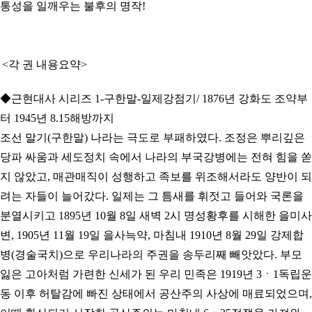
통성을 일깨우는 불후의 명작!
<각 권 내용요약>
◆근현대사 시리즈 1-구한말-일제강점기/ 1876년 강화도 조약부
터 1945년 8.15해방까지
조선 말기(구한말) 나라는 극도로 부패하였다. 조정은 뿌리깊은
당파 싸움과 세도정치 속에서 나라의 부국강병에는 전혀 힘을 쏟
지 않았고, 매관매직이 성행하고 족보를 위조해서라도 양반이 되
려는 자들이 늘어갔다. 일제는 그 틈새를 휘젓고 들어와 국론을
분열시키고 1895년 10월 8일 새벽 2시 명성황후를 시해한 을미사
변, 1905년 11월 19일 을사늑약, 마침내 1910년 8월 29일 강제합
병(경술국치)으로 우리나라의 주권을 송두리째 빼앗았다. 부모
잃은 고아처럼 가련한 신세가 된 우리 민족은 1919년 3ㆍ1독립운
동 이후
허탈감에 빠진 상태에서 공산주의 사상에 매료되었으며,