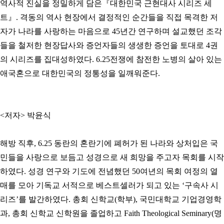
역사적 진실을 정밀하게 담은『대한민국 근현대사 시리즈 세
트』. 격동의 역사 현장에서 결정적인 순간들을 직접 목격한 저
자가 나라를 사랑하는 마음으로 45년간 연구하며 설교했던 조각
들을 철저한 현장답사와 증언자들의 생생한 증언을 토대로 4권
의 시리즈를 집대성하였다. 6.25전쟁에 참전한 노병의 살아 있는
애국혼으로 대한민국의 정통성을 일깨워준다.
​<저자> 박윤식
해방 직후, 6.25 동란의 혼란기에
폐허가 된 나라와 상처입은 국
민들을 사랑으로 보듬고 성경으로 새 희망을 주고자 목회를 시작
하였다. 성경 연구와 기도에 전념했던 50여년의 목회 여정의 열
매를 모아 기독교 서적으로 베스트셀러가 되고 있는
‘
구속사 시
리즈
’
를 발간하였다. 총회 신학교(학부), 국민대학교 기업경영학
과, 총회 신학교 신학원을 졸업하고
Faith
Theological
Seminary
(명