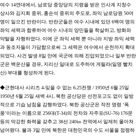
여수 14연대에서, 남로당 중앙당의 지령을 받은 인사계 지창수
상사와 김지회 중위, 홍순석 중위의 주도로, 좌익 남로당원 50여
명이 일으킨 반란이다. 반란군들은 여수 시내에 있던 6백여 명의
좌익 세력과 합류하여 여수 시내의 양민들을 학살하고, 방화와
약탈을 자행하였다. 이에 군 좌익 세력 뿐 아니라 지방 좌익 세력
과 동조자들이 가담함으로써 그 세력은 여수에서 순천까지 확대
되었다. 사건 발생 8일 만에 국군에 의해 진압되었으나 일부 반란
군은 백운산을 경유, 지리산 일대로 도주하여 게릴라(일명 빨치
산) 부대를 형성하게 된다.
◆근현대사 시리즈 4-잊을 수 없는 6.25전쟁 / 1950년 6월 25일
1950년 6월 25일 새벽 4시, 북한 공산당은 선전포고도 없이 일방
적으로 기습 남침을 감행하였다. 북한 공산군은 작전 명령 ‘폭
풍’이라는 이름으로 256대(T-34)의 전차와 자주포(SU-76) 176문
등의 막강한 화력을 갖추고 38선 240㎞ 전역에서 일제히 몰아쳐
넘어왔다. 불과 3일 만에 북한은 대한민국의 수도 서울을 점령하