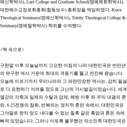
예신학박사),
Lael
College
and
Graduate
School
(명예목회학박사),
대한예수교장로회총회(합동보수) 총회장을 역임하였다.
Knox
Theological
Seminary
(명예신학박사), Trinity Theological College &
Seminary(명예철학박사) 학위를 수여했다.
<책 속으로>
구한말 이후 오늘날까지 고요한 아침의 나라 대한민국은 반만년
의 유구한 역사 가운데 최대의 격동기를 뚫고 전진해 왔습니다.
오늘에 이르기까지 우리나라의 그 파란만장한 역사는, 감히 필설
로 다 표현하기 어려울 정도로 고난의 가시밭길이었습니다. 세계
열강의 각축과 일제의 수탈과 압제, 해방 이후 좌·우익 대결의 혼
란, 6·25전쟁의 참화, 반복되는 정치적 혼란 속에서, 대한민국은
그야말로 한치 앞도 내다볼 수 없는 칠흑 같은 흑암과 혼돈 속에
빠져 있었습니다. 그러나 이토록 불우했던 약소민족 대한민국은