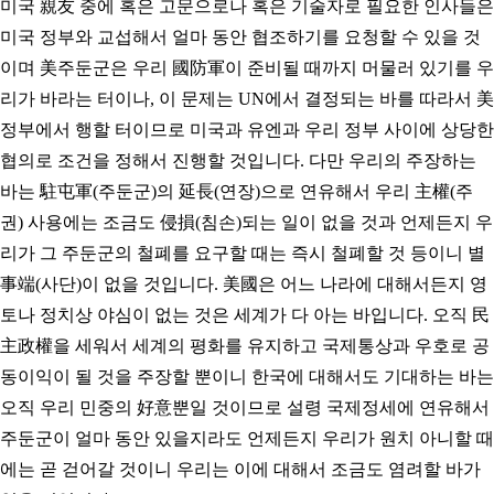
미국 親友 중에 혹은 고문으로나 혹은 기술자로 필요한 인사들은
미국 정부와 교섭해서 얼마 동안 협조하기를 요청할 수 있을 것
이며 美주둔군은 우리 國防軍이 준비될 때까지 머물러 있기를 우
리가 바라는 터이나, 이 문제는 UN에서 결정되는 바를 따라서 美
정부에서 행할 터이므로 미국과 유엔과 우리 정부 사이에 상당한
협의로 조건을 정해서 진행할 것입니다. 다만 우리의 주장하는
바는 駐屯軍(주둔군)의 延長(연장)으로 연유해서 우리 主權(주
권) 사용에는 조금도 侵損(침손)되는 일이 없을 것과 언제든지 우
리가 그 주둔군의 철폐를 요구할 때는 즉시 철폐할 것 등이니 별
事端(사단)이 없을 것입니다. 美國은 어느 나라에 대해서든지 영
토나 정치상 야심이 없는 것은 세계가 다 아는 바입니다. 오직 民
主政權을 세워서 세계의 평화를 유지하고 국제통상과 우호로 공
동이익이 될 것을 주장할 뿐이니 한국에 대해서도 기대하는 바는
오직 우리 민중의 好意뿐일 것이므로 설령 국제정세에 연유해서
주둔군이 얼마 동안 있을지라도 언제든지 우리가 원치 아니할 때
에는 곧 걷어갈 것이니 우리는 이에 대해서 조금도 염려할 바가