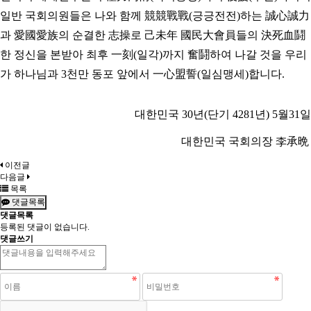
일반 국회의원들은 나와 함께 競競戰戰(긍긍전전)하는 誠心誠力
과 愛國愛族의 순결한 志操로 己未年 國民大會員들의 決死血鬪
한 정신을 본받아 최후 一刻(일각)까지 奮鬪하여 나갈 것을 우리
가 하나님과 3천만 동포 앞에서 一心盟誓(일심맹세)합니다.
대한민국 30년(단기 4281년) 5월31일
대한민국 국회의장 李承晩
이전글
다음글
목록
댓글목록
댓글목록
등록된 댓글이 없습니다.
댓글쓰기