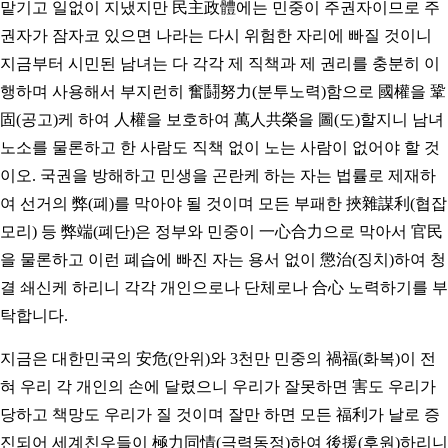
맡기고 일없이 지냈지만 民主政體에는 민중이 주권자이므로 주
권자가 잠자코 있으면 나라는 다시 위험한 자리에 빠질 것이니
지금부터 시민된 남녀는 다 각각 제 직책과 제 권리를 충분히 이
행하며 사용해서 부지런히 奮鬪努力(분투노력)함으로 國權을 鞏
固(공고)케 하여 人權을 보호하여 萬人共榮을 圖(도)할지니 남녀
노소를 물론하고 한 사람도 직책 없이 노는 사람이 없어야 할 것
이오. 국권을 방해하고 민생을 곤란케 하는 자는 법률로 제재하
여 선거의 弊(폐)를 막아야 될 것이며 모든 부패한 挾雜謀利(협잡
모리) 등 弊端(폐단)은 정부와 민중이 一心合力으로 막아서 官民
을 물론하고 이런 폐습에 빠진 자는 용서 없이 懲治(징치)하여 청
결 쇄신케 하리니 각각 개인으로나 단체로나 合心 노력하기를 부
탁합니다.
지금은 대한민국의 安危(안위)와 3천만 민중의 禍福(화복)이 전
혀 우리 각 개인의 손에 달렸으니 우리가 잘못하면 害도 우리가
당하고 책망도 우리가 질 것이며 잘만 하면 모든 福利가 날로 증
진되어 세계친우들이 極力同情(극력동정)하여 後援(후원)하리니