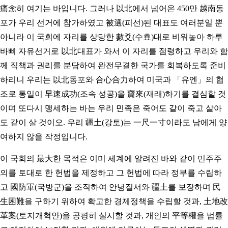
痛念히 여기는 바입니다. 그러나 以北에서 넘어온 450만 越南동
포가 우리 선거에 참가하였고 被選(피선)된 대표도 여러분일 뿐
아니라 이 국회에 자리를 상당한 數爻(수효)대로 비워놓아 하루
바삐 자유선거로 以北대표가 와서 이 자리를 점령하고 우리와 함
께 직책과 권리를 분담하여 완전무결한 국가를 회복하도록 준비
하리니 우리는 以北동포와 合心合力하여 미국과 「유엔」의 협
조로 통일이 早速成功(조속 성공)을 齎來(재래)하기를 결심할 것
이며 또다시 맹세하는 바는 우리 민족은 죽어도 같이 죽고 살아
도 같이 살 것이오. 우리 疆土(강토)는 一尺一寸이라도 남에게 양
여하지 않을 작정입니다.
이 국회의 最大한 목적은 이미 세계에 알려진 바와 같이 민주주
의를 토대로 한 헌법을 제정하고 그 헌법에 따라 정부를 수립하
고 國防軍(국방군)을 조직하여 안녕질서와 疆土를 보장하며 民
生困難을 구하기 위하여 확고한 경제정책을 수립할 것과, 土地改
革案(토지개혁안)을 공평히 실시할 것과, 개인의 平等權을 법률