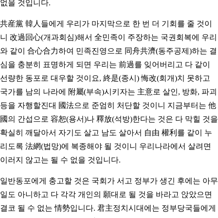
없을 것입니다.
共産黨 韓人들에게 우리가 마지막으로 한 번 더 기회를 줄 것이
니 改過回心(개과회심)해서 全민족이 주장하는 국권회복에 우리
와 같이 合心合力하여 민족진영으로 同舟共濟(동주공제)하는 결
심을 충분히 표명하게 되면 우리는 前過를 잊어버리고 다 같이
선량한 동포로 대우할 것이요, 終是(종시) 悔改(회개)치 못하고
국가를 남의 나라에 附屬(부속)시키자는 主意로 살인, 방화, 파괴
등을 자행할진대 國法으로 준엄히 처단할 것이니 지금부터는 他
國의 간섭으로 容恕(용서)나 釋放(석방)한다는 것은 다 막힐 것을
확실히 깨달아서 자기도 살고 남도 살아서 自由 權利를 같이 누
리도록 法網(법망)에 복종해야 될 것이니 우리나라에서 살려면
이러지 않고는 될 수 없을 것입니다.
일반동포에게 충고할 것은 국회가 서고 정부가 생긴 후에는 아무
일도 아니하고 다 각각 개인의 願대로 될 것을 바라고 앉았으면
결코 될 수 없는 情勢입니다. 君主정치시대에는 정부당국들에게