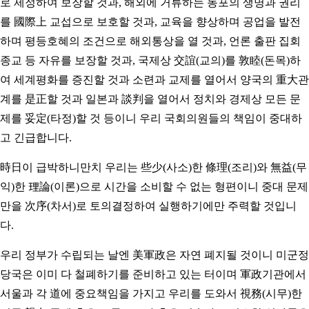
로 제정하여 보장할 것과, 해외에 거류하는 동포의 생명과 권리
를 國際上 교섭으로 보호할 것과, 교육을 향상하며 공업을 발전
하며 평등호혜의 조건으로 해외통상을 열 것과, 언론 출판 집회
종교 등 자유를 보장할 것과, 국제상 交誼(교의)를 敦睦(돈목)하
여 세계평화를 증진할 것과 소련과 교제를 열어서 양국의 重大관
계를 是正할 것과 일본과 談判을 열어서 정치와 경제상 모든 문
제를 妥定(타정)할 것 등이니 우리 국회의원들의 책임이 중대하
고 긴급합니다.
時日이 급박하니만치 우리는 些少(사소)한 條理(조리)와 無益(무
익)한 理論(이론)으로 시간을 소비할 수 없는 형편이니 중대 문제
만을 次序(차서)로 토의결정하여 실행하기에만 주력할 것입니
다.
우리 정부가 수립되는 날엔 美軍政은 자연 폐지될 것이니 미군정
당국은 이미 다 철폐하기를 준비하고 있는 터이며 軍政기관에서
서울과 각 道에 중요책임을 가지고 우리를 도와서 視務(시무)한