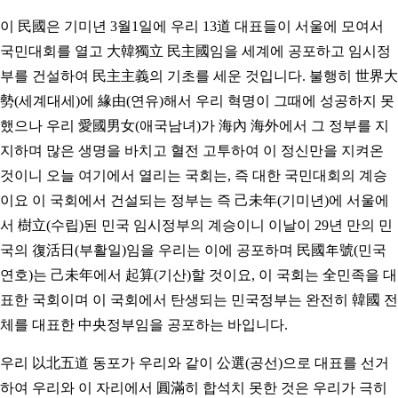
이 民國은 기미년 3월1일에 우리 13道 대표들이 서울에 모여서
국민대회를 열고 大韓獨立 民主國임을 세계에 공포하고 임시정
부를 건설하여 民主主義의 기초를 세운 것입니다. 불행히 世界大
勢(세계대세)에 緣由(연유)해서 우리 혁명이 그때에 성공하지 못
했으나 우리 愛國男女(애국남녀)가 海內 海外에서 그 정부를 지
지하며 많은 생명을 바치고 혈전 고투하여 이 정신만을 지켜온
것이니 오늘 여기에서 열리는 국회는, 즉 대한 국민대회의 계승
이요 이 국회에서 건설되는 정부는 즉 己未年(기미년)에 서울에
서 樹立(수립)된 민국 임시정부의 계승이니 이날이 29년 만의 민
국의 復活日(부활일)임을 우리는 이에 공포하며 民國年號(민국
연호)는 己未年에서 起算(기산)할 것이요, 이 국회는 全민족을 대
표한 국회이며 이 국회에서 탄생되는 민국정부는 완전히 韓國 전
체를 대표한 中央정부임을 공포하는 바입니다.
우리 以北五道 동포가 우리와 같이 公選(공선)으로 대표를 선거
하여 우리와 이 자리에서 圓滿히 합석치 못한 것은 우리가 극히