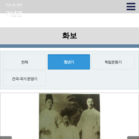
화보
전체
청년기
독립운동기
건국-국가 운영기