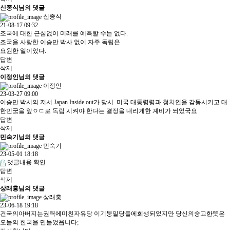
신종식님의 댓글
신종식
21-08-17 09:32
조국에 대한 근심없이 미래를 예측할 수는 없다.
조국을 사랑한 이승만 박사 없이 자주 독립은
요원한 일이었다.
답변
삭제
이정인님의 댓글
이정인
23-03-27 09:00
이승만 박시의 저서 Japan Inside out가 당시 미국 대통령령과 청치인을 감동시키고 대
한민궄을 앞ㅇㄷ로 독립 시켜야 한다는 결정을 내리게한 계비가 되었국요
답변
삭제
민숙기님의 댓글
민숙기
23-05-01 18:18
댓글내용 확인
답변
삭제
상래홍님의 댓글
상래홍
23-06-18 19:18
건국의아버지는권력에미친자유당 이기붕일당들에희생되었지만 당신의숭고한뜻은
오늘의 한국을 만들었읍니다;