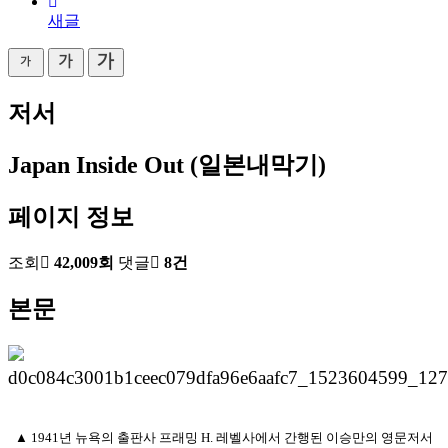
새글
저서
Japan Inside Out (일본내막기)
페이지 정보
조회
42,009회
댓글
8건
본문
▲ 1941년 뉴욕의 출판사 프래밍 H. 레벨사에서 간행된 이승만의 영문저서