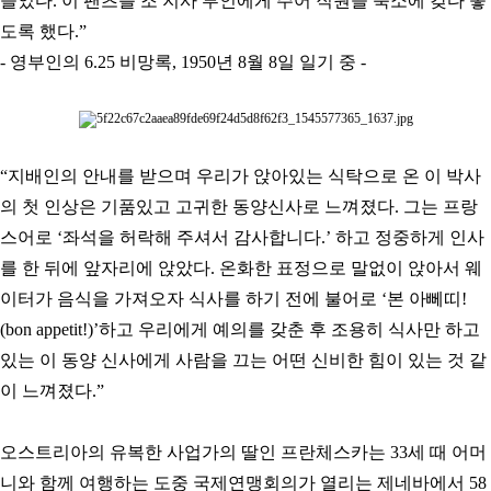
들었다. 이 팬츠를 조 지사 부인에게 주어 직원들 숙소에 갖다 놓
도록 했다.
”
- 영부인의 6.25 비망록, 1950년 8월 8일 일기 중 -
“지배인의 안내를 받으며 우리가 앉아있는 식탁으로 온 이 박사
의 첫 인상은 기품있고 고귀한 동양신사로 느껴졌다. 그는 프랑
스어로
‘좌석을 허락해 주셔서 감사합니다.
’ 하고 정중하게 인사
를 한 뒤에 앞자리에 앉았다. 온화한 표정으로 말없이 앉아서 웨
이터가 음식을 가져오자 식사를 하기 전에 불어로
‘본 아뻬띠!
(bon appetit!)
’하고 우리에게 예의를 갖춘 후 조용히 식사만 하고
있는 이 동양 신사에게 사람을 끄는 어떤 신비한 힘이 있는 것 같
이 느껴졌다.
”
오스트리아의 유복한 사업가의 딸인 프란체스카는 33세 때 어머
니와 함께 여행하는 도중 국제연맹회의가 열리는 제네바에서 58