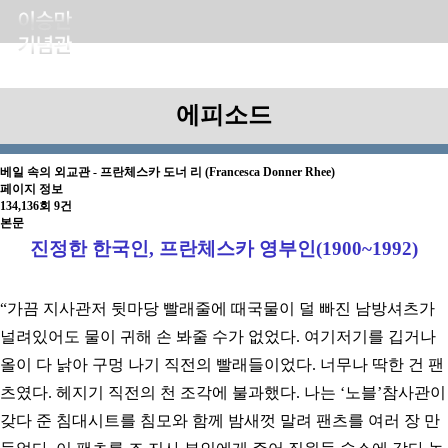
에피소드
베일 속의 외교관 - 프란체스카 도너 리 (Francesca Donner Rhee)
페이지 정보
134,136회
9건
본문
진정한 한국인, 프란체스카 영부인(1900~1992)
“
가끔 지사관저 뒷마당 빨래줄에 때국물이 덜 빠진 남방셔츠가
널려있어도 물이 귀해 손 봐줄 수가 없었다. 여기저기를 깁거나
올이 다 낡아 구멍 나기 직전의 빨래들이었다. 너무나 딱한 건 팬
츠였다. 헤지기 직전의 천 조각에
불과했다. 나는
‘
노블
’
참사관이
갖다
준 침대시트를 침모와 함께 밤새껏 말려 팬츠를 여러 장 만