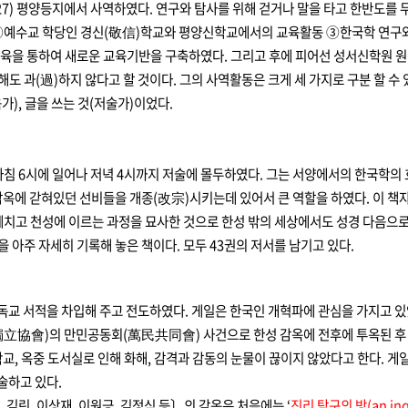
1900-1927) 평양등지에서 사역하였다. 연구와 탐사를 위해 걷거나 말을 타고 한반
②예수교 학당인 경신(敬信)학교와 평양신학교에서의 교육활동
③한국학 연구와
교육을 통하여 새로운 교육기반을 구축하였다. 그리고 후에 피어선 성서신학원 
해도 과(過)하지 않다고 할 것이다. 그의 사역활동은 크게 세 가지로 구분 할 
), 글을 쓰는 것(저술가)이었다.
침 6시에 일어나 저녁 4시까지 저술에 몰두하였다. 그는 서양에서의 한국학의
혀있던 선비들을 개종(改宗)시키는데 있어서 큰 역할을 하였다. 이 책자는 존 번연
을 헤치고 천성에 이르는 과정을 묘사한 것으로 한성 밖의 세상에서도 성경 다음으
 아주 자세히 기록해 놓은 책이다. 모두 43권의 저서를 남기고 있다.
기독교 서적을 차입해 주고 전도하였다. 게일은 한국인 개혁파에 관심을 가지고 
(獨立協會)의 만민공동회(萬民共同會) 사건으로 한성 감옥에 전후에 투옥된 후
, 옥중 도서실로 인해 화해, 감격과 감동의 눈물이 끊이지 않았다고 한다. 게
술하고 있다.
김린, 이상재, 이원긍, 김정식 등〕의 감옥은 처음에는 ‘
진리 탐구의 방(an inq