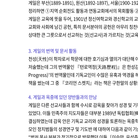
게일은 부산(1889-1891), 원산(1892-1897), 서울(
정리하면 ①지역 순회전도 활동과 연동교회에서의 목회활동 
게일은 교육에 뜻을 두어, 1901년 정신여학교와 경신학교의 
교회와 사회에 남긴 공헌, 특히 문서분야의 공헌은 아무리 칭찬
상대한 큰 그릇으로서 선교하는 것(선교사)과 가르치는 것(교육가
​3. 게일의 번역 및 문서 활동
천성(天性)이 학자로서 학문에 대한 호기심과 열의가 대단해 아
저술했는데 그의 번역물인 『텬로역정(天路歷程)』은 한성감옥에 갇
Progress)’의 번역물인데 기독교인이 수많은 유혹과 역경
책을 썼는데 그 중 『코리언 스켓치』라는 책은 구한말의 상황을
4. 게일과 옥중에 있던 양반들과의 만남
게일은 다른 선교사들과 함께 수시로 감옥을 찾아가 성경 및 
있었다. 이들 민족주의 지도자들은 대부분 1989년 독립협회
결심하였는데 감옥 안은 기독교 교리와 성경을 토론하는 옥중학교
모인 정치범들의 성경연구 및 기도반 에 대하여 다음과 같이 기
“벙커 목사 부부가 정기적으로 방문했던 이들〔이승만, 유성준, 