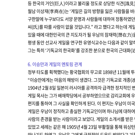
등 한국의 거인(巨人)이라고 불리울 정도로 상당한 식견(識見
월남 이상재(李商在)는 ‘게일은 길의 방향을 잃은 사람들을 바른
구한말에 누구보다도 서양 문명과 사람들에 대하여 정통하였던 
씨(氏)를 따를 사람이 없을 것입니다.” 라고 했다고 하는데
있을 때에 대한민국의 큰 지도자가 될 우남의 잠재력(潛在力)을
평생 동안 선교사 게일을 연구한 유영식교수는 다음과 같이 말하
그는 특히 ‘기독교의 한국화’를 강조한 분으로 한국의 근대화(
6. 이승만과 게일의 멘토링 관계
정부 타도를 획책했다는 황국협회의 무고로 1898년 11월에 
“이승만에게는 마음의 해방이 생겼다. 그것은 기독교로 개종(改宗
1904년 2월 8일 일본이 러시아를 공격하자 급격한 정치적인
게일 목사는 그가 배재학당에서 공부하였으므로 감리교회에 우선
편지를 통하여 그 사실을 확인하게 된다. 이 편지는 우남이 미국으
게일은 우남이 정직하고 충실한 기독교인이며 하나님에 대하여 
사람의 존경을 받는 사람이라고 보았다. 게일의 소개서를 받은
있었고 세례는 같은 해 1905년 4월 23일 부활절을 통해 워싱턴에 
만나기도 하였고, 우남은 그에게 금전적인 도움도 받았다고 기록하