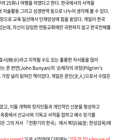
도를 무려 25회나 여행을 하였다고 한다. 한국에서의 사역을
 저술활동 그리고 성경번역 등으로 나누어 생각해 볼 수 있다.
원장으로 교육 일선에서 인재양성에 힘을 쏟았다. 게일이 한국
수 있는데, 자신이 담임한 연동교회에만 국한하지 않고 한국전체를
 효시(曉示)라고 지적될 수도 있는 훌륭한 저서들을 많이
(John Bunyan)의 ‘순례자의 과정(Pilgrim's
로 가장 널리 읽혀진 책이었다. 게일은 문인(文人)으로서 수많은
있었고, 이들 개혁파 정치인들과 개인적인 신분을 형성하고
 옥중에서 선교사와 기독교 서적을 접하고 예수 믿기를
일은 그의 저서 『전환기의 한국』에서 복당(福堂: 한성감옥)에
uiry room)
’으로 시작하여 다음에는 ‘
기도의 집(a house of