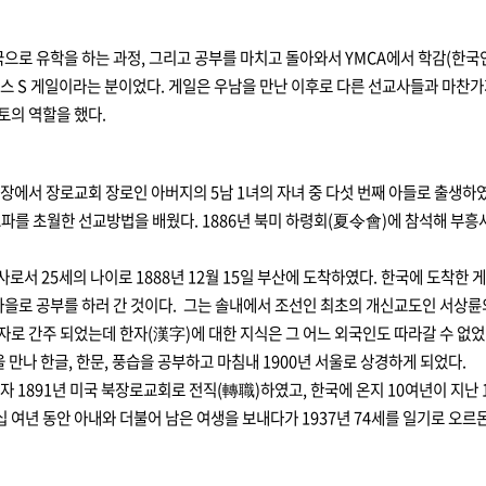
으로 유학을 하는 과정, 그리고 공부를 마치고 돌아와서 YMCA에서 학감(한국
임스 S 게일이라는 분이었다. 게일은 우남을 만난 이후로 다른 선교사들과 마찬
토의 역할을 했다.
 농장에서 장로교회 장로인 아버지의 5남 1녀의 자녀 중 다섯 번째 아들로 출생하
 초월한 선교방법을 배웠다. 1886년 북미 하령회(夏令會)에 참석해 부흥사 무디
로서 25세의 나이로 1888년 12월 15일 부산에 도착하였다. 한국에 도착한
을로 공부를 하러 간 것이다. 그는 솔내에서 조선인 최초의 개신교도인 서상륜의
자로 간주 되었는데 한자(漢字)에 대한 지식은 그 어느 외국인도 따라갈 수 없었
 만나 한글, 한문, 풍습을 공부하고 마침내 1900년 서울로 상경하게 되었다.
1891년 미국 북장로교회로 전직(轉職)하였고, 한국에 온지 10여년이 지난 
 여년 동안 아내와 더불어 남은 여생을 보내다가 1937년 74세를 일기로 오르몬