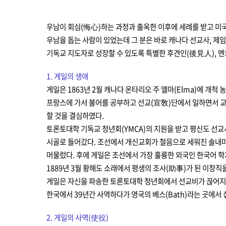
우남이 회심(悔心)하는 과정과 출옥한 이후에 세례를 받고 미국
우남을 돕는 사람이 있었는데 그 분은 바로 캐나다 선교사, 제
기독교 지도자로 성장할 수 있도록 특별한 후견인(後見人), 멘
1. 게일의 생애
게일은 1863년 2월 캐나다 온타리오 주 엘마(Elma)에 개척
프랑스에 가서 불어를 공부하고 선교(宣敎)단에서 일하면서 교파를
할 것을 결심하였다.
토론토대학 기독교 청년회(YMCA)의 지원을 받고 평신도 선교사
시골로 들어갔다. 조선에서 개신교회가 철음으로 세워진 솔내마
머물렀다. 후에 게일은 조선에서 가장 훌륭한 외국인 한국어 학
1889년 3월 황해도 소래에서 평생의 조사(助事)가 된 이창직을
게일은 자신을 파송한 토론토대학 청년회에서 선교비가 끊어지자 
한국에서 39년간 사역하다가 영국의 베스(Bath)라는 곳에서 십
2. 게일의 사역(使役)