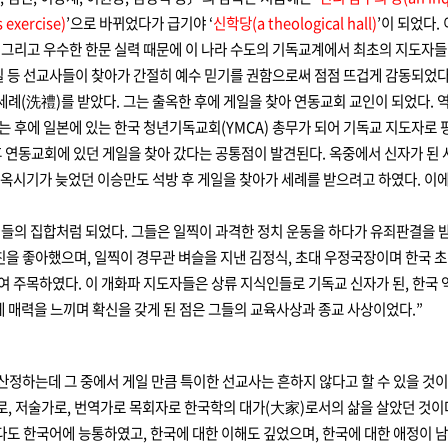
 exercise)
’으로 바뀌었다가 급기야 ‘
신학당(a theological hall)
’이 되었다
 그리고 우수한 한문 실력 때문에 이 나라 수도의 기독교계에서 최초의 지도자들
일 등 선교사들이 찾아가 간절히 예수 믿기를 권함으로써 점점 뜨겁게 감동되었다.
 세례(洗禮)를 받았다. 그는 출옥한 후에 게일을 찾아 연동교회 교인이 되었다. 
 후에 일본에 있는 한국 청년기독교회(YMCA) 총무가 되어 기독교 지도자로 
후 연동교회에 있던 게일을 찾아 갔다는 공통점이 발견된다. 옥중에서 신자가 된
옥시기가 늦었던 이승만도 석방 후 게일을 찾아가 세례를 받으려고 하였다. 이에
들의 집합처럼 되었다. 그들은 일찍이 과격한 정치 운동을 하다가 유죄판결을 받
친을 좋아했으며, 일찍이 경무관 벼슬을 지낸 김정식, 초대 우정국장이며 한국 
여 주목하였다. 이 개화파 지도자들은 상류 지식인들로 기독교 신자가 된, 한국 
 매력을 느끼며 확신을 갖게 된 점은 그들의 교육사상과 종교 사상이었다.”
산정하는데 그 중에서 게일 만큼 특이한 선교사는 흔하지 않다고 할 수 있을 것
로, 저술가로, 번역가로 목회자로 한국학의 대가(大家)로서의 삶을 살았던 것이
다도 한국어에 능통하였고, 한국에 대한 이해도 깊었으며, 한국에 대한 애정이 