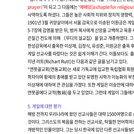
prayer)
’이 되고 그 다음에는
‘
예배당(a chaple for religious
사역하도록 하셨다. 그들은 높은 사회적 지위와 정치적 영향력,
1901년 3월 귀양살이에서 서울 감옥으로 이송된 이원긍은 게
5-7장에 감명을 받은 뒤, 벙커 목사에게 신앙을 고백하고 옥중
끈질긴 전도에 의해 〈무디의 설교집〉을 읽고 개종하였다. 그는
한성감옥에서 출옥한 이상재, 김정식, 유성준, 이원긍은 출옥 
게일 선교사를 따랐다는 것은 쉽게 이해가 간다. 이들보다도 출
지낸 러트(Richart Rutt)는 다음과 같은 글을 남기고 있다.
“연못골교회(연동교회)는 새로 기독교에 입교한 독립협회 회원
학자이며 황제의 총애를 받고 있던 유명한 사학가 이능화의 부
이상재에 대하여 큰 관심을 가졌다. 또한 게일은 이승만에 대하
연못골에다 교적(敎籍)을 두고 있었다. 그런데 게일이 그들에게
5. 게일에 대한 평가
해방 전까지 우리나라에 왔던 선교사들은 대략 1500여명으로 
것이다. 그리스도의 복음을 전하는 선교사로, 탁월한 언어학자
개방적인 인물이었다. 그는 당시 한국에 있던 다른 선교사들보