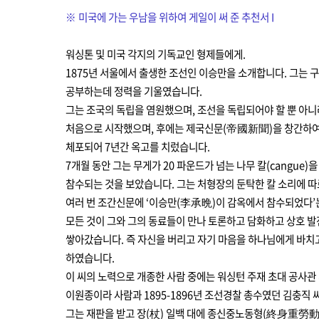
※
미국에
가는 우남을 위하여 게일이 써 준 추천서 I
워싱톤 및 미국 각지의 기독교인 형제들에게.
1875년 서울에서 출생한 조선인 이승만을 소개합니다. 그는 
공부하는데 정력을 기울였습니다.
그는 조국의 독립을 염원했으며, 조선을 독립되어야 할 뿐 아
처음으로 시작했으며, 후에는 제국신문(帝國新聞)을 창간하여 영
체포되어 7년간 옥고를 치렀습니다.
7개월 동안 그는 무게가 20 파운드가 넘는 나무 칼(cangue
참수되는 것을 보았습니다. 그는 처형장의 둔탁한 칼 소리에 따
여러 번 조간신문에 ‘이승만(李承晩)이 감옥에서 참수되었다’
모든 것이 그와 그의 동료들이 만나 토론하고 담화하고 상호 
쌓아갔습니다. 즉 자신을 버리고 자기 마음을 하나님에게 바치
하였습니다.
이 씨의 노력으로 개종한 사람 중에는 워싱턴 주재 초대 공사관
이원종이라 사람과 1895-1896년 조선경찰 총수였던 김충직 
그는 재판을 받고 장(杖) 일백 대에 종신중노동형(終身重勞動刑)