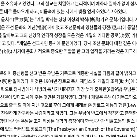
)을 소유하고 있었다. 그의 설교는 치밀하고 논리적이며 예화나 일화가 없이 성
 데로 돌아오게 하고, 어둠속에 있는 자에게 빛을 얻게 하였다’고 하였다.
윤치호(尹致昊)는 “게일 박사는 상상 이상의 박식(博識)가요 문학가입니다. 
 게일은 조선 문화의 예찬(禮讚)자이었고 조선문학과 명현들의 경전(經典)에 통
 알아보고 그의 신앙적 인격적 성장을 도운 것은 게일의 커다란 공로(功勞) 가
고 있다. “게일은 선교사인 동시에 문인이었다. 당시 조선 문화에 대한 깊은 이
近代化) 시기에 문화사적으로 중요한 역할을 한 그의 업적을 기리는 것은 지극히 
투옥되어 종신형을 선고 받은 우남은 기독교로 개종한 사실을 다음과 같이 밝히고 
)한 일이었다. 이것은 1904년 장로교 목사 제임스 S. 게일의 조력(助力)에 
 변혁으로 정치범에게 석방의 특사가 내려지자 가장 늦게 출옥한(8월9일) 우남은
권이 있다고 세례 주는 것만은 거절하였다. 그러나 게일은 우남이 기독교인으로
로 출국 할 때에 지닌 것으로 후에 그에게 세례를 준 장로교 계통의 햄린(Lewis 
진실하게 간구하는 사람이라고 하였다. 그는 우남이 반도에서 정직하고 총명한 
 햄린 목사는 우남을 조지 워싱톤 대학의 총장이며 한국공사관 법률고문인 찰스 
있는 커버넌트 장로교회(The Presbyterian Church of the Coven
고 있다. 올리버가 수집한 기록에 의하며 햄린 박사는 1월 6일에 2달러, 1월