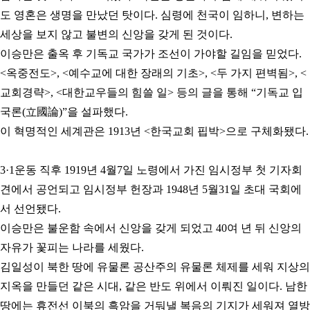
도
영혼은 생명을 만났던 탓이다. 심령에 천국이 임하니, 변하는
세상을 보지 않고 불변의 신앙을 갖게 된 것이다.
이승만은 출옥 후 기독교 국가가 조선이 가야할 길임을 믿었다.
<옥중전도>, <예수교에 대한 장래의 기초>, <두 가지 편벽됨>, <
교회경략>, <대한교우들의 힘쓸 일> 등의 글을 통해 “기독교 입
국론(立國論)”을 설파했다.
이 혁명적인 세계관은 1913년 <한국교회 핍박>으로 구체화됐다.
3·1운동 직후 1919년 4월7일 노령에서 가진 임시정부 첫 기자회
견에서 공언되고 임시정부 헌장과 1948년 5월31일 초대 국회에
서 선언됐다.
이승만은 불운함 속에서 신앙을 갖게 되었고 40여 년 뒤 신앙의
자유가 꽃피는 나라를 세웠다.
김일성이 북한 땅에 유물론 공산주의 유물론 체제를 세워 지상의
지옥을 만들던 같은 시대,
같은 반도 위에서 이뤄진 일이다. 남한
땅에는 휴전선 이북의 흑암을 거둬낼 복음의 기지가 세워져 열방