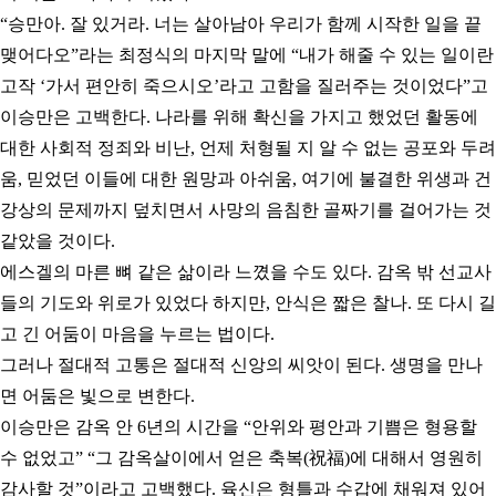
“승만아. 잘 있거라. 너는 살아남아 우리가 함께 시작한 일을 끝
맺어다오”라는 최정식의 마지막 말에 “내가 해줄 수 있는 일이란
고작 ‘가서 편안히 죽으시오’라고 고함을 질러주는 것이었다”고
이승만은 고백한다.
나라를 위해 확신을 가지고 했었던 활동에
대한 사회적 정죄와 비난, 언제 처형될 지 알 수 없는 공포와 두려
움, 믿었던 이들에 대한 원망과 아쉬움, 여기에 불결한 위생과 건
강상의 문제까지
덮치면서 사망의 음침한 골짜기를 걸어가는 것
같았을 것이다.
에스겔의 마른 뼈 같은 삶이라 느꼈을 수도 있다. 감옥 밖 선교사
들의 기도와 위로가 있었다 하지만, 안식은 짧은 찰나. 또 다시 길
고 긴 어둠이 마음을 누르는 법이다.
그러나 절대적 고통은 절대적 신앙의 씨앗이 된다. 생명을 만나
면 어둠은 빛으로 변한다.
이승만은 감옥 안 6년의 시간을 “안위와 평안과 기쁨은 형용할
수 없었고” “그 감옥살이에서 얻은 축복(祝福)에 대해서 영원히
감사할 것”이라고 고백했다. 육신은 형틀과 수갑에 채워져 있어