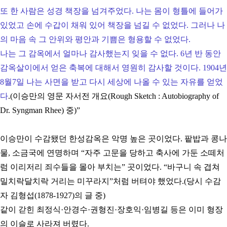
또 한 사람은 성경 책장을 넘겨주었다. 나는 몸이 형틀에 들어가
있었고 손에 수갑이 채워 있어
책장을 넘길 수 없었다. 그러나 나
의 마음 속 그 안위와 평안과 기쁨은 형용할 수 없었다.
나는 그 감옥에서 얼마나 감사했는지 잊을 수 없다. 6년 반 동안
감옥살이에서 얻은 축복에 대해서 영원히 감사할 것이다. 1904년
8월7일 나는 사면을 받고 다시 세상에 나올 수 있는 자유를 얻었
다
.(이승만의 영문 자서전 개요(Rough Sketch : Autobiography of
Dr. Syngman Rhee) 중)”
이승만이 수감됐던 한성감옥은 악명 높은 곳이었다.
팥밥과 콩나
물, 소금국에 연명하며 “자주 고문을 당하고 축사에 가둔 소떼처
럼 이리저리
죄수들을 몰아 부치는” 곳이었다. “바구니 속 겹쳐
밀치락달치락 거리는 미꾸라지”처럼
버텨야 했었다.(당시 수감
자 김형섭(1878-1927)의 글 중)
같이 갇힌 최정식·안경수·권형진·장호익·임병길 등은 이미 형장
의 이슬로 사라져 버렸다.