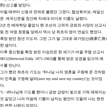
刑) 선고를 받았다.
어릴 때부터 신동과 천재로 불렸던 그였다.
협성회의보, 매일신
문. 제국신문을 창간해 차세대 리더로 이름도 날렸다.
2년 전 배재학당 졸업식 땐 조선의 고위직 관료와 서양의 선교사
등 천 여명 청중들 앞에서
역사 상 최초의 영어 연설도 했었다.
촉망 받던 청년 지도자. 그런 그가 말 그대로 패가망신(敗家亡身)
한 셈이다.
이후 종신형을 확정 받은 이승만은 한 세기가 바뀔 무렵
선교사
에디(Sherwood Eddy. 1871-1963)를 통해 받은 성경을 읽으며 예
수를 만난다.
그가 했던 최초의 기도는 ‘하나님 나의 영혼을 구원해 준 것처럼
이 민족을 구원해 달라(save my soul save my country)’는 것이었
다.
“(···)하나님께 기도를 했더니 금방 감방이 빛으로 가득 채워지는
것 같았고
나의 마음에 기쁨이 넘치는 평안이 깃들며 나는 완전
히 변한 사람이 되었다.