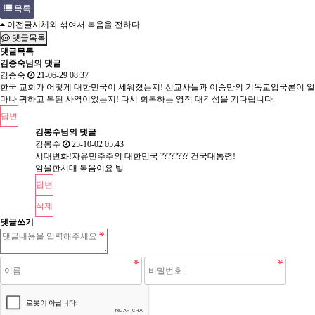
목록
이전글
시체와 섞여서 복음을 전하다
댓글목록
댓글목록
김종숙님의 댓글
김종숙
21-06-29 08:37
한국 교회가 어떻게 대한민국이 세워졌는지! 선교사들과 이승만의 기독교입국론이 얼
마나 귀하고 복된 사역이었는지! 다시 회복하는 영적 대각성을 기다립니다.
답변
김봉수님의
댓글
김봉수
25-10-02 05:43
시대변화!자유민주주의 대한민국 ???????? 건국대통령!
암울한시대 복음이요 빛
답변
삭제
댓글쓰기